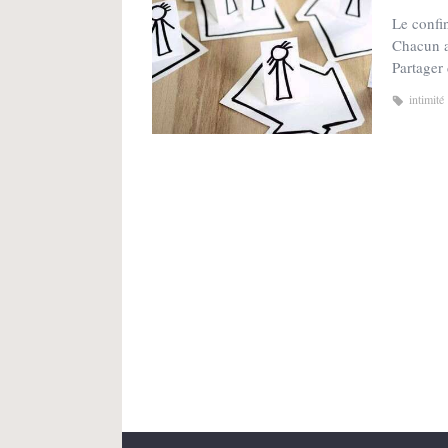
Le confi
Chacun a 
Partager
intimité