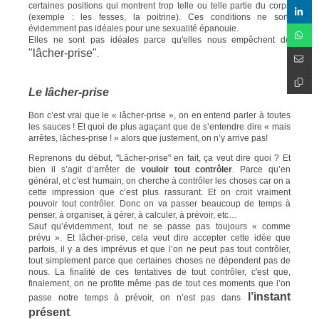
certaines positions qui montrent trop telle ou telle partie du corps
(exemple : les fesses, la poitrine). Ces conditions ne sont
évidemment pas idéales pour une sexualité épanouie.
Elles ne sont pas idéales parce qu'elles nous empêchent de
"lâcher-prise"
.
Le lâcher-prise
Bon c’est vrai que le « lâcher-prise », on en entend parler à toutes
les sauces ! Et quoi de plus agaçant que de s’entendre dire « mais
arrêtes, lâches-prise ! » alors que justement, on n’y arrive pas!
Reprenons du début, "Lâcher-prise" en fait, ça veut dire quoi ? Et
bien il s’agit d’arrêter de
vouloir tout contrôler
. Parce qu’en
général, et c’est humain, on cherche à contrôler les choses car on a
cette impression que c’est plus rassurant. Et on croit vraiment
pouvoir tout contrôler. Donc on va passer beaucoup de temps à
penser, à organiser, à gérer, à calculer, à prévoir, etc…
Sauf qu’évidemment, tout ne se passe pas toujours « comme
prévu ». Et lâcher-prise, cela veut dire accepter cette idée que
parfois, il y a des imprévus et que l’on ne peut pas tout contrôler,
tout simplement parce que certaines choses ne dépendent pas de
nous. La finalité de ces tentatives de tout contrôler, c'est que,
finalement, on ne profite même pas de tout ces moments que l’on
l’instant
passe notre temps à prévoir, on n’est pas dans
présent
.