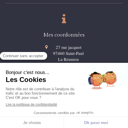
Mes coordonnées
27 rue jacquot
97460
Saint-Paul
La Réunion
06.92.43.68.88
9 avis
Création et référencement du site par Simplébo
Ce site a été créé grâce à
Psychologues.fr