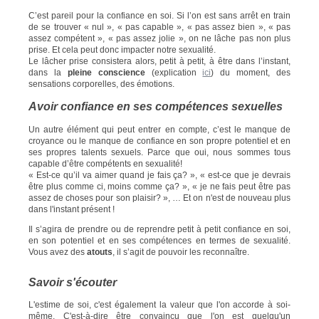
C’est pareil pour la confiance en soi. Si l’on est sans arrêt en train
de se trouver « nul », « pas capable », « pas assez bien », « pas
assez compétent », « pas assez jolie », on ne lâche pas non plus
prise. Et cela peut donc impacter notre sexualité.
Le lâcher prise consistera alors, petit à petit, à être dans l’instant,
dans la
pleine conscience
(explication
ici
) du moment, des
sensations corporelles, des émotions.
Avoir confiance en ses compétences sexuelles
Un autre élément qui peut entrer en compte, c’est le manque de
croyance ou le manque de confiance en son propre potentiel et en
ses propres talents sexuels. Parce que oui, nous sommes tous
capable d’être compétents en sexualité!
« Est-ce qu’il va aimer quand je fais ça? », « est-ce que je devrais
être plus comme ci, moins comme ça? », « je ne fais peut être pas
assez de choses pour son plaisir? », … Et on n'est de nouveau plus
dans l'instant présent !
Il s’agira de prendre ou de reprendre petit à petit confiance en soi,
en son potentiel et en ses compétences en termes de sexualité.
Vous avez des
atouts
, il s’agit de pouvoir les reconnaître.
Savoir s'écouter
L'estime de soi, c'est également la valeur que l'on accorde à soi-
même. C'est-à-dire être convaincu que l'on est quelqu'un