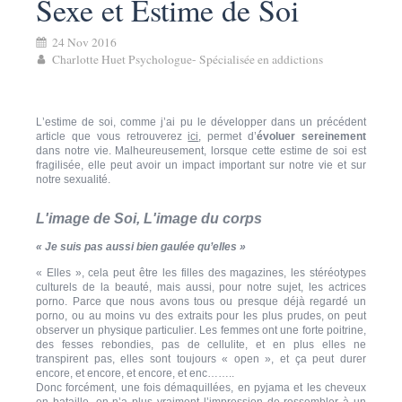
Sexe et Estime de Soi
24 Nov 2016
Charlotte Huet Psychologue- Spécialisée en addictions
L’estime de soi, comme j’ai pu le développer dans un précédent
article que vous retrouverez
ici
, permet d’
évoluer sereinement
dans notre vie. Malheureusement, lorsque cette estime de soi est
fragilisée, elle peut avoir un impact important sur notre vie et sur
notre sexualité.
L'image de Soi, L'image du corps
« Je suis pas aussi bien gaulée qu’elles »
« Elles », cela peut être les filles des magazines, les stéréotypes
culturels de la beauté, mais aussi, pour notre sujet, les actrices
porno. Parce que nous avons tous ou presque déjà regardé un
porno, ou au moins vu des extraits pour les plus prudes, on peut
observer un physique particulier. Les femmes ont une forte poitrine,
des fesses rebondies, pas de cellulite, et en plus elles ne
transpirent pas, elles sont toujours « open », et ça peut durer
encore, et encore, et encore, et enc……..
Donc forcément, une fois démaquillées, en pyjama et les cheveux