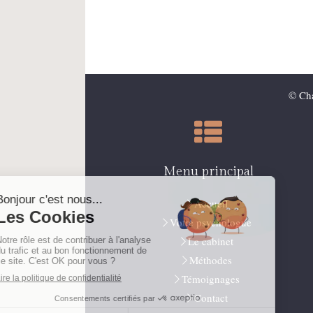
© Cha
Menu principal
Accueil
Votre psychologue
Le cabinet
Méthodes
Témoignages
Contact