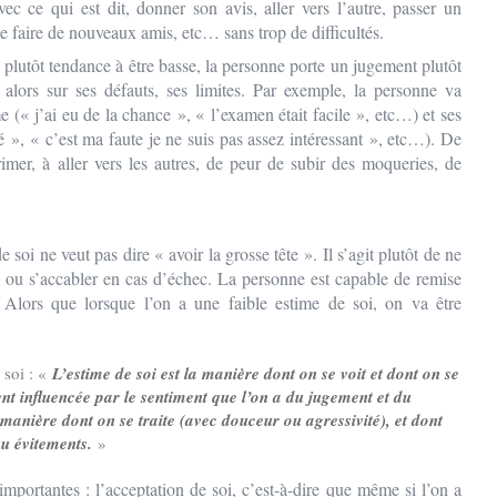
c ce qui est dit, donner son avis, aller vers l’autre, passer un
e faire de nouveaux amis, etc… sans trop de difficultés.
ôt tendance à être basse, la personne porte un jugement plutôt
alors sur ses défauts, ses limites. Par exemple, la personne va
me (« j’ai eu de la chance », « l’examen était facile », etc…) et ses
é », « c’est ma faute je ne suis pas assez intéressant », etc…). De
rimer, à aller vers les autres, de peur de subir des moqueries, de
soi ne veut pas dire « avoir la grosse tête ». Il s’agit plutôt de ne
 ou s’accabler en cas d’échec. La personne est capable de remise
 Alors que lorsque l’on a une faible estime de soi, on va être
soi : «
L’estime de soi est la manière dont on se voit et dont on se
nt influencée par le sentiment que l’on a du jugement et du
a manière dont on se traite (avec douceur ou agressivité), et dont
u évitements.
»
mportantes : l’acceptation de soi, c’est-à-dire que même si l’on a